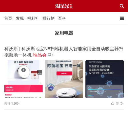
首页
发现
福利社
排行榜
百科
家用电器
淘呆呆
科沃斯 | 科沃斯地宝N8扫地机器人智能家用全自动吸尘器扫
拖擦地一体机
唯品会
4
阅读(1260)
赞 (
0
)