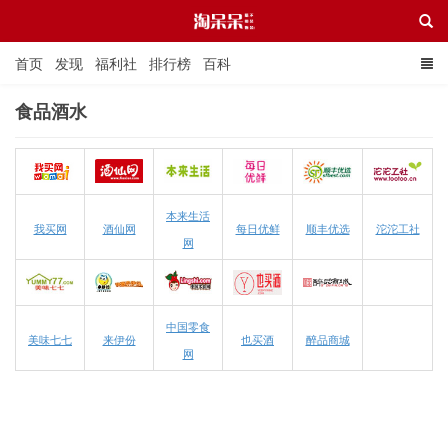
首页
发现
福利社
排行榜
百科
食品酒水
淘呆呆
本来生活
我买网
酒仙网
每日优鲜
顺丰优选
沱沱工社
网
中国零食
美味七七
来伊份
也买酒
醉品商城
网