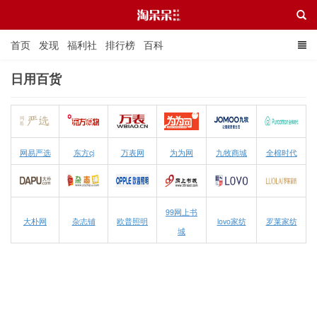
首页
发现
福利社
排行榜
百科
日用百货
淘呆呆
网易严选
东方cj
万表网
为为网
九牧商城
全棉时代
99网上书
大朴网
杂志铺
欧普照明
lovo家纺
罗莱家纺
城