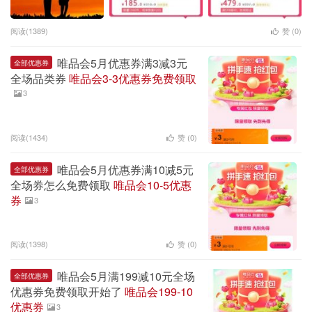
阅读(1389)
赞 (
0
)
唯品会5月优惠券满3减3元
全部优惠券
全场品类券
唯品会3-3优惠券免费领取
3
阅读(1434)
赞 (
0
)
唯品会5月优惠券满10减5元
全部优惠券
全场券怎么免费领取
唯品会10-5优惠
券
3
阅读(1398)
赞 (
0
)
唯品会5月满199减10元全场
全部优惠券
优惠券免费领取开始了
唯品会199-10
优惠券
3